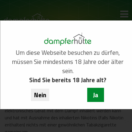
Um diese Webseite besuchen zu dürfen,
müssen Sie mindestens 18 Jahre oder älter
E-Zigaretten
sein.
Sind Sie bereits 18 Jahre alt?
Was ist die E-Zigarette?
Nein
Ja
Die E-Zigarette, E-Shisha oder elektronische Zigarette ist ein
elektronisches Gerät mit dem Dampf inhaliert werden kann
und hat mit Ausnahme des inhalierten Nikotins (falls Nikotin
enthalten) nichts mit einer gewöhnlichen Tabakzigarette
gemeinsam.