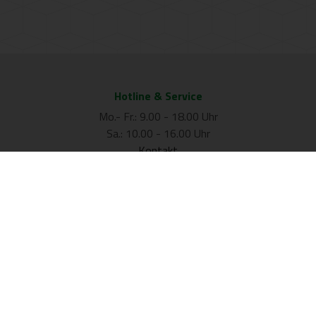
Hotline & Service
Mo.- Fr.: 9.00 - 18.00 Uhr
Sa.: 10.00 - 16.00 Uhr
Kontakt
+43/(0)1/34 10 430
Unsere Filialen
Filiale Graz
Filiale Villach
Filiale Linz
Filiale Wien
Filiale St. Pölten
Filiale Salzburg