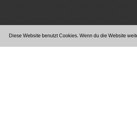
Diese Website benutzt Cookies. Wenn du die Website weite
Hotline & Service
Mo.- Fr.: 9.00 - 18.00 Uhr
Sa.: 10.00 - 16.00 Uhr
Kontakt