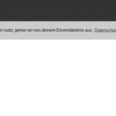
r nutzt, gehen wir von deinem Einverständnis aus.
Datenschut
Unsere Filialen
Dampferhütte
Filiale Graz
Datenschutz
Filiale Villach
Jugendschutz
Filiale Linz
Impressum